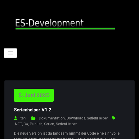
Zum
Inhalt
springen
5. Juni 2025
Serienhelper V1.2
ten
Dokumentation
,
Downloads
,
SerienHelper
.NET
,
C#
,
Publish
,
Serien
,
SerienHelper
Die neue Version ist da langsam nimmt der Code eine sinnvolle