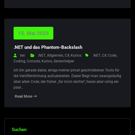
15. Mai 2025
.NET und das Phantom-Backslash
ten
.NET
,
Allgemein
,
C#
,
Kurios
.NET
,
C#
,
Code
,
Coding
,
Console
,
Kurios
,
SerienHelper
Ich bin gerade dabei, einige meiner privat geschriebenen Tools für
die Veröffentlichung aufzubereiten. Dabei fliegt man zwangsläufig
über alten Code, der früher „für mich reichte“, heute aber ruhig ein
paar…
Read More
Suchen