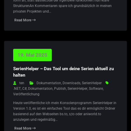
form an, statt Bastelcode der irgendwie funktioniert nun klare
StrukturenAn Kommentaren spare ich grundsätzlich in meinen
privaten Projekten und…
Read More
19. Mai 2025
SerienHelper – Das Tool um deine Serien aktuell zu
halten
ten
Dokumentation
,
Downloads
,
SerienHelper
.NET
,
C#
,
Dokumentation
,
Publish
,
SerienHelper
,
Software
,
Veröffentlichung
Heute veröffentliche ich mein Konsolenprogramm SerienHelper in
Version 1.0, es ist ein einfaches Tool das es dir ermöglicht Ordner
basierend auf den Webseiten bs.to, s,to oder aniworld.to
anzulegen und regelmäßig…
Read More