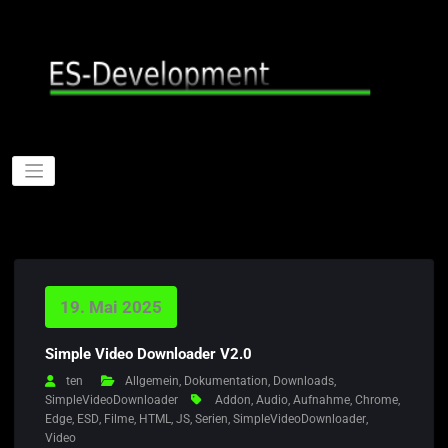
Zum
Inhalt
springen
19. Mai 2025
Simple Video Downloader V2.0
ten
Allgemein
,
Dokumentation
,
Downloads
,
SimpleVideoDownloader
Addon
,
Audio
,
Aufnahme
,
Chrome
,
Edge
,
ESD
,
Filme
,
HTML
,
JS
,
Serien
,
SimpleVideoDownloader
,
Video