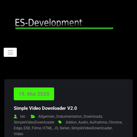
Zum
Inhalt
springen
19. Mai 2025
Simple Video Downloader V2.0
ten
Allgemein
,
Dokumentation
,
Downloads
,
SimpleVideoDownloader
Addon
,
Audio
,
Aufnahme
,
Chrome
,
Edge
,
ESD
,
Filme
,
HTML
,
JS
,
Serien
,
SimpleVideoDownloader
,
Video